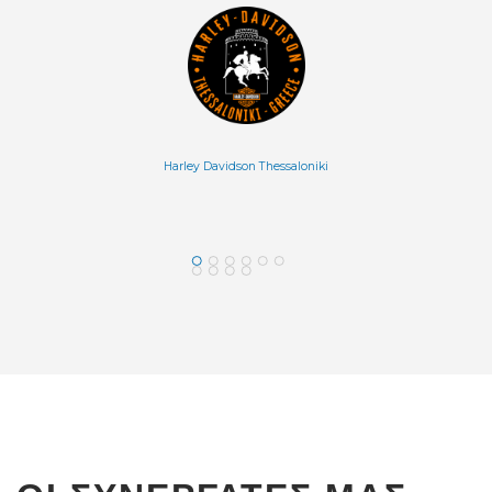
ODEON
Ellicom 
Harley Davidson Thessaloniki