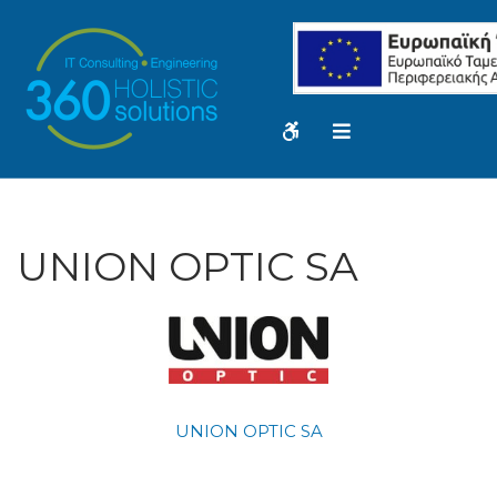
–
UNION
OPTIC
SA
WCAG
Offcanvas
buttons
Sidebar
UNION OPTIC SA
UNION OPTIC SA