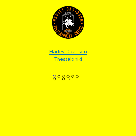
DEON
Ellicom 
Harley Davidson
Thessaloniki